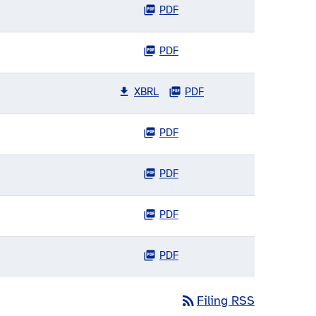
PDF
PDF
XBRL
PDF
PDF
PDF
PDF
PDF
rss_feed
Filing RSS